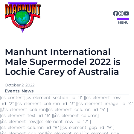
Skip
to
content
MENU
Manhunt International
Male Supermodel 2022 is
Lochie Carey of Australia
October 2, 2022
Events
, 
News
[cs_content][cs_element_section _id="1" ][cs_element_row
_id="2" ][cs_element_column _id="3" ][cs_element_image _id="4"
][/cs_element_column][cs_element_column _id="5" ]
[cs_element_text _id="6" ][/cs_element_column]
[/cs_element_row][cs_element_row _id="7" ]
[cs_element_column _id="8" ][cs_element_gap _id="9" ]
[/cs_element_column][/cs_element_row][cs_element_row