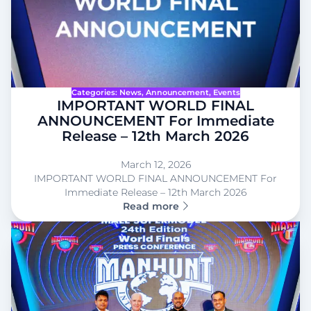
Categories:
News
, 
Announcement
, 
Events
IMPORTANT WORLD FINAL
ANNOUNCEMENT For Immediate
Release – 12th March 2026
March 12, 2026
IMPORTANT WORLD FINAL ANNOUNCEMENT For
Immediate Release – 12th March 2026
Read more