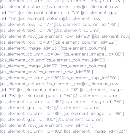
[cs_element_column _id="72" ][cs_element_image _id="73" ]
[/cs_element_column][/cs_element_row][cs_element_row
_id="74" ][cs_element_column _id="75" ][cs_element_gap
_id="76" ][/cs_element_column][/cs_element_row]
[cs_element_row _id="77" ][cs_element_column _id="78" ]
[cs_element_text _id="79" ][/cs_element_column]
[/cs_element_row][cs_element_row _id="80" ][/cs_element_row]
[cs_element_row _id="81" ][cs_element_column _id="82" ]
[cs_element_image _id="83" ][/cs_element_column]
[cs_element_column _id="84" ][cs_element_image _id="85" ]
[/cs_element_column][cs_element_column _id="86" ]
[cs_element_image _id="87" ][/cs_element_column]
[/cs_element_row][cs_element_row _id="88" ]
[cs_element_column _id="89" ][cs_element_gap _id="90" ]
[/cs_element_column][/cs_element_row][cs_element_row
_id="91" ][cs_element_column _id="92" ][cs_element_image
_id="93" ][cs_element_gap _id="94" ][/cs_element_column]
[cs_element_column _id="95" ][cs_element_image _id="96" ]
[cs_element_gap _id="97" ][/cs_element_column]
[cs_element_column _id="98" ][cs_element_image _id="99" ]
[cs_element_gap _id="100" ][/cs_element_column]
[/cs_element_row][cs_element_row _id="101" ]
[cs_element_column _id="102" ][cs_element_image _id="103" ]